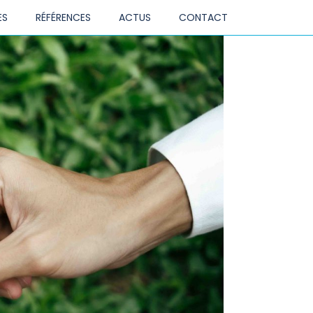
ation +°4
ES
RÉFÉRENCES
ACTUS
CONTACT