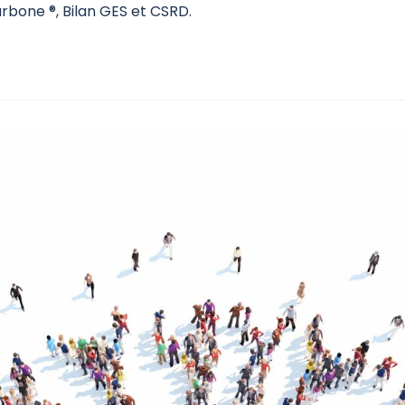
arbone ®, Bilan GES et CSRD.